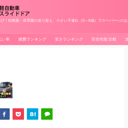
び！幼稚園・保育園の送り迎え、小さい子連れ（0～6歳）でスーパーへの
広い車
燃費ランキング
安さランキング
安全性能 比較