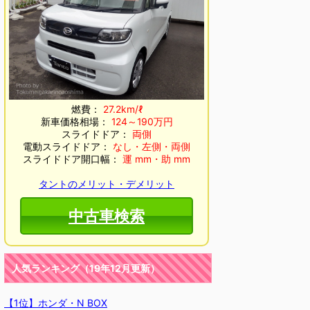
燃費：
27.2km/ℓ
新車価格相場：
124～190万円
スライドドア：
両側
電動スライドドア：
なし・左側・両側
スライドドア開口幅：
運 mm・助 mm
タントのメリット・デメリット
中古車検索
人気ランキング（19年12月更新）
【1位】ホンダ・N BOX